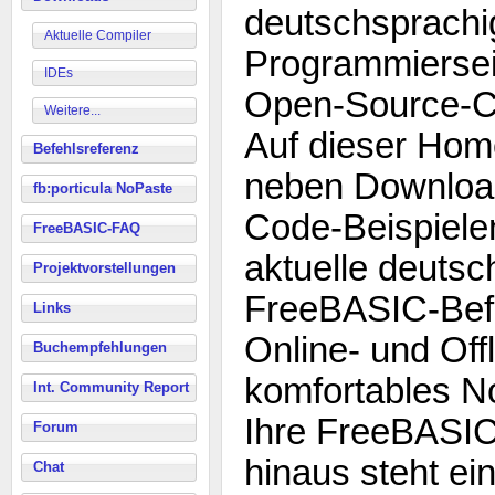
deutschsprachi
Aktuelle Compiler
Programmiersei
IDEs
Open-Source-C
Weitere...
Auf dieser Hom
Befehlsreferenz
neben Download
fb:porticula NoPaste
Code-Beispiele
FreeBASIC-FAQ
aktuelle deutsc
Projektvorstellungen
FreeBASIC-Befe
Links
Online- und Off
Buchempfehlungen
komfortables N
Int. Community Report
Ihre FreeBASIC
Forum
hinaus steht ei
Chat