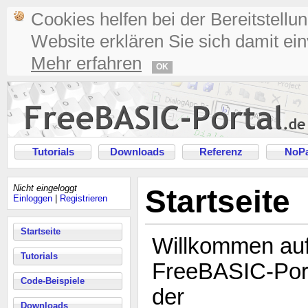
Cookies helfen bei der Bereitstellu
Website erklären Sie sich damit ei
Mehr erfahren
OK
Tutorials
Downloads
Referenz
NoPa
Nicht eingeloggt
Startseite
Einloggen
|
Registrieren
Startseite
Willkommen au
Tutorials
FreeBASIC-Port
Code-Beispiele
der
Downloads